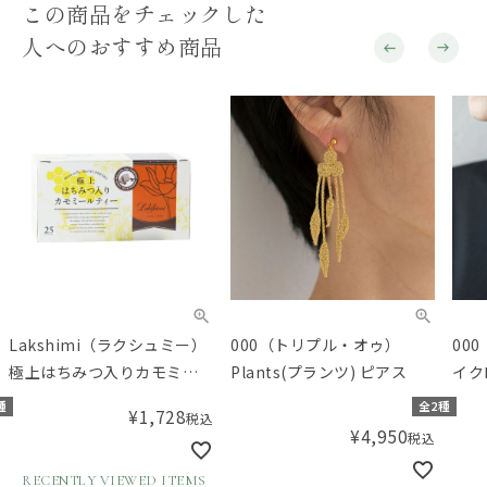
この商品をチェックした
人へのおすすめ商品
Lakshimi（ラクシュミー）
000（トリプル・オゥ）
00
極上はちみつ入りカモミー
Plants(プランツ) ピアス
イク
ルティー
メ）
種
全2種
¥
1,728
税込
¥
4,950
税込
RECENTLY VIEWED ITEMS