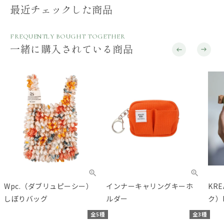
最近チェックした商品
FREQUENTLY BOUGHT TOGETHER
一緒に購入されている商品
Wpc.（ダブリュピーシー）
インナーキャリングキーホ
KR
しぼりバッグ
ルダー
ク）b
aG
全5種
全3種
ニ）