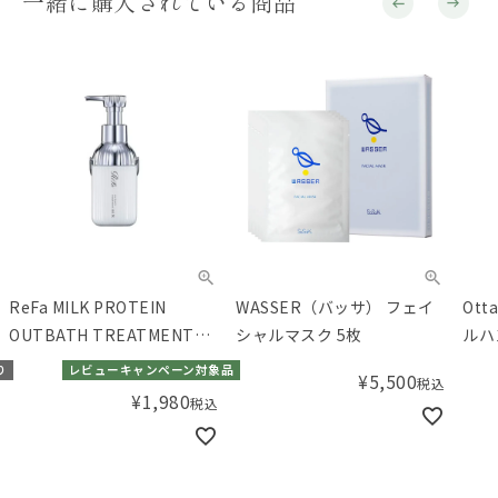
一緒に購入されている商品
ReFa MILK PROTEIN
WASSER（バッサ） フェイ
Ot
OUTBATH TREATMENT
シャルマスク 5枚
ルハン
(リファミルクプロテインア
り
レビューキャンペーン対象品
¥
5,500
税込
ウトバストリートメント)
¥
1,980
税込