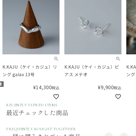
K.KAJU（ケイ・カジュ）リ
K.KAJU（ケイ・カジュ）ピ
K.
ング galax 13号
アス メテオ
ング 
種
¥
14,300
¥
9,900
税込
税込
RECENTLY VIEWED ITEMS
最近チェックした商品
FREQUENTLY BOUGHT TOGETHER