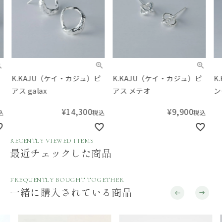
K.KAJU（ケイ・カジュ）ピ
K.KAJU（ケイ・カジュ）ピ
K.
アス galax
アス メテオ
ング 
¥
14,300
¥
9,900
税込
税込
RECENTLY VIEWED ITEMS
最近チェックした商品
FREQUENTLY BOUGHT TOGETHER
一緒に購入されている商品