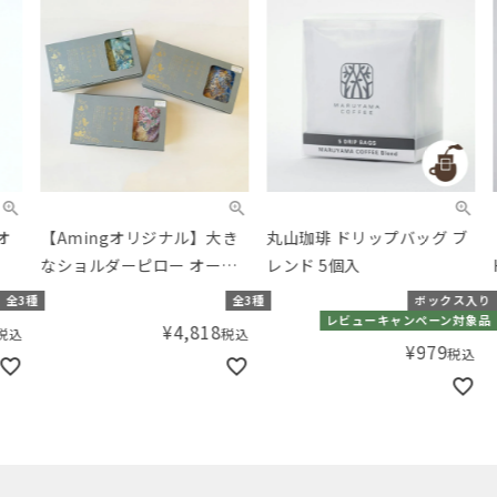
【Amingオリジナル】大き
丸山珈琲 ドリップバッグ ブ
【A
なショルダーピロー オーガ
レンド 5個入
HI
ニックコットン マリーナ
ック
種
全3種
ボックス入り
ダー
レビューキャンペーン対象品
¥
4,818
税込
¥
979
税込