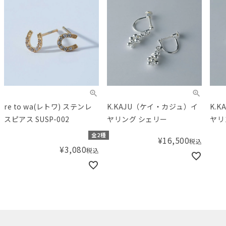
re to wa(レトワ) ステンレ
K.KAJU（ケイ・カジュ）イ
K.
スピアス SUSP-002
ヤリング シェリー
ヤリ
全2種
¥
16,500
税込
¥
3,080
税込