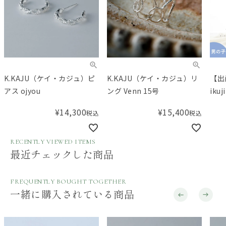
K.KAJU（ケイ・カジュ）ピ
K.KAJU（ケイ・カジュ）リ
【出
アス ojyou
ング Venn 15号
ik
ガニ
¥
14,300
¥
15,400
税込
税込
点セ
科医
ト！
RECENTLY VIEWED ITEMS
最近チェックした商品
セッ
FREQUENTLY BOUGHT TOGETHER
一緒に購入されている商品