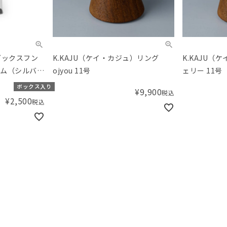
ダックスフン
K.KAJU（ケイ・カジュ）リング
K.KAJU（
ロム（シルバ
ojyou 11号
ェリー 11号
ボックス入り
¥
9,900
税込
¥
2,500
税込