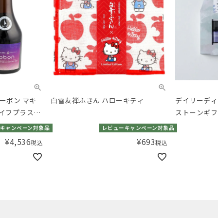
コーボン マキ
白雪友禅ふきん ハローキティ
デイリーディ
イフプラス
ストーンギフト
イートオレン
キャンペーン対象品
レビューキャンペーン対象品
¥
4,536
¥
693
税込
税込