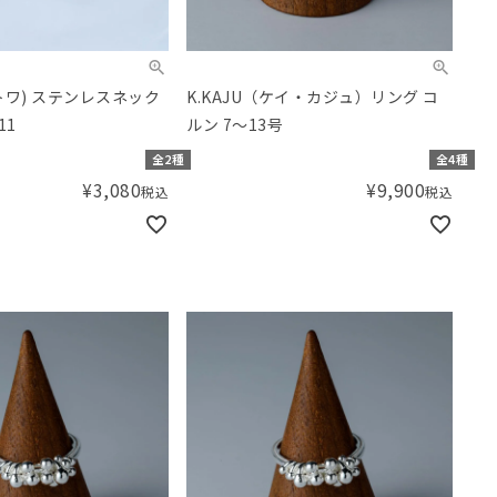
(レトワ) ステンレスネック
K.KAJU（ケイ・カジュ）リング コ
11
ルン 7～13号
全2種
全4種
¥
3,080
¥
9,900
税込
税込