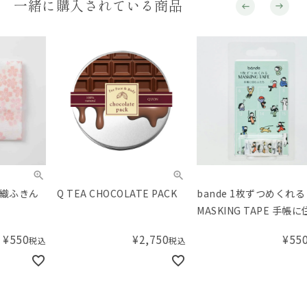
一緒に購入されている商品
Q TEA CHOCOLATE PACK
bande 1枚ずつめくれる
Dr
MASKING TAPE 手帳に住む
ィオ
人たち
3回
¥
2,750
¥
550
税込
税込