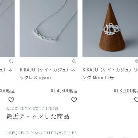
K.KAJU（ケイ・カジュ）ネ
K.KAJU（ケイ・カジュ）リ
K.
ックレス ojyou
ング Mimi 12号
ング
¥
14,300
¥
13,200
税込
税込
RECENTLY VIEWED ITEMS
最近チェックした商品
FREQUENTLY BOUGHT TOGETHER