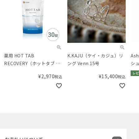
薬用 HOT TAB
K.KAJU（ケイ・カジュ）リ
Ash
RECOVERY（ホットタブ リ
ング Venn 15号
シュ
カバリー） 入浴剤 30錠入り
ド）
レビ
¥
2,970
¥
15,400
税込
税込
イル 