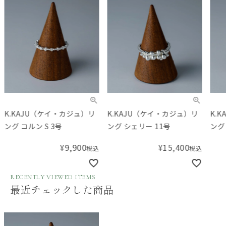
K.KAJU（ケイ・カジュ）リ
K.KAJU（ケイ・カジュ）リ
K.
ング コルン S 3号
ング シェリー 11号
ング
¥
9,900
¥
15,400
税込
税込
RECENTLY VIEWED ITEMS
最近チェックした商品