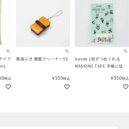
黒板ふき 画面クリーナーSS
bande 1枚ずつめくれる
mo
MASKING TAPE 手帳に住む
ッド
人たち
レ
¥
550
¥
550
税込
税込