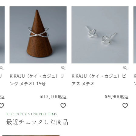
K.KAJU（ケイ・カジュ）リ
K.KAJU（ケイ・カジュ）ピ
K.
ング メテオL 15号
アス メテオ
ング 
¥
12,100
¥
9,900
税込
税込
RECENTLY VIEWED ITEMS
最近チェックした商品