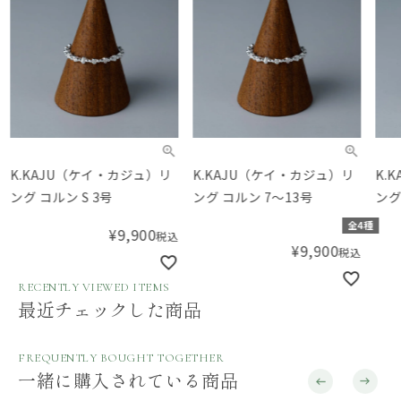
K.KAJU（ケイ・カジュ）リ
K.KAJU（ケイ・カジュ）リ
K.
ング コルン S 3号
ング コルン 7～13号
ング
全4種
¥
9,900
税込
¥
9,900
税込
RECENTLY VIEWED ITEMS
最近チェックした商品
FREQUENTLY BOUGHT TOGETHER
一緒に購入されている商品