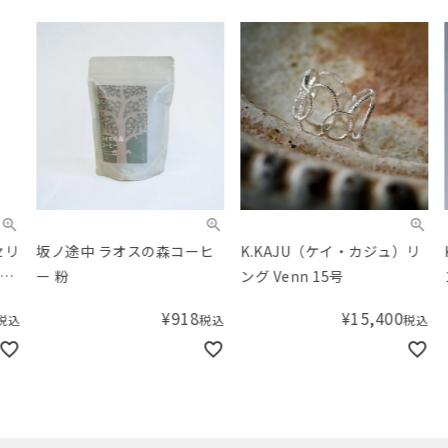
坂ノ途中 ラオスの森コーヒ
K.KAJU（ケイ・カジュ）リ
K.
ー 粉
ング Venn 15号
ング 
¥
918
¥
15,400
税込
税込