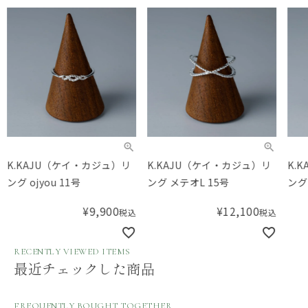
K.KAJU（ケイ・カジュ）リ
K.KAJU（ケイ・カジュ）リ
K.
ング ojyou 11号
ング メテオL 15号
ング 
¥
9,900
¥
12,100
税込
税込
RECENTLY VIEWED ITEMS
最近チェックした商品
FREQUENTLY BOUGHT TOGETHER