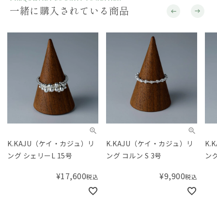
一緒に購入されている商品
K.KAJU（ケイ・カジュ）リ
K.KAJU（ケイ・カジュ）リ
K.
ング シェリーL 15号
ング コルン S 3号
ング
¥
17,600
¥
9,900
税込
税込