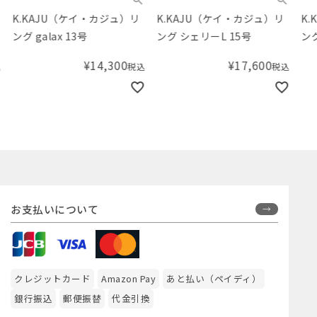
K.KAJU（ケイ・カジュ）リ
K.KAJU（ケイ・カジュ）リ
K.
ング galax 13号
ング シェリーL 15号
ング 
¥
14,300
¥
17,600
税込
税込
お支払いについて
クレジットカード
Amazon Pay
あと払い（ペイディ）
銀行振込
郵便振替
代金引換