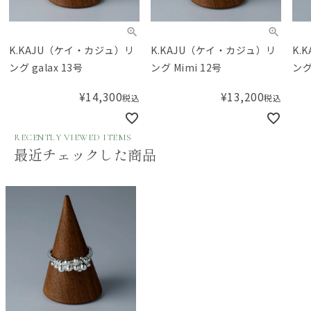
K.KAJU（ケイ・カジュ）リ
K.KAJU（ケイ・カジュ）リ
K.
ング galax 13号
ング Mimi 12号
ング 
¥
14,300
¥
13,200
税込
税込
RECENTLY VIEWED ITEMS
最近チェックした商品