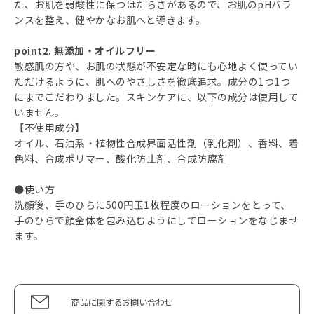
た、お肌を弱酸性に保つはたらきがあるので、お肌のpHバラ
ンスを整え、健やかなお肌へと導きます。
point2. 無添加・オイルフリー
敏感肌の方や、お肌の状態が不安定な時にも心地よく使ってい
ただけるように、肌へのやさしさを徹底追求。成分の1つ1つ
にまでこだわりました。スキンケアに、以下の成分は使用して
いません。
【不使用成分】
オイル、石油系・植物性合成界面活性剤（乳化剤）、香料、着
色料、合成ポリマー、酸化防止剤、合成防腐剤
●使い方
洗顔後、手のひらに500円玉1枚程度のローションをとって、
手のひらで顔全体を包み込むようにしてローションをなじませ
ます。
商品に関するお問い合わせ