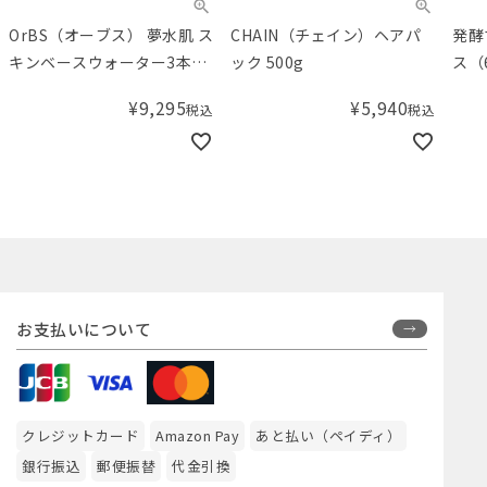
OrBS（オーブス） 夢水肌 ス
CHAIN（チェイン）ヘアパ
発酵
キンベースウォーター3本セ
ック 500g
ス（
ット
¥
9,295
¥
5,940
税込
税込
お支払いについて
クレジットカード
Amazon Pay
あと払い（ペイディ）
銀行振込
郵便振替
代金引換