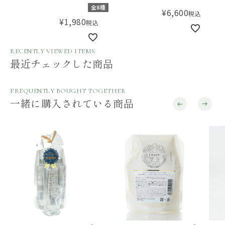
ト
プラ
全8種
¥
6,600
税込
¥
1,980
税込
RECENTLY VIEWED ITEMS
最近チェックした商品
FREQUENTLY BOUGHT TOGETHER
一緒に購入されている商品