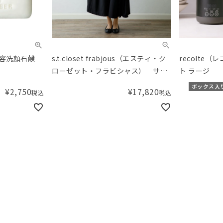
美容洗顔石鹸
s.t.closet frabjous（エスティ・ク
recolte
ローゼット・フラビシャス） サー
ト ラージ
クルレースアンサンブル ブラック
ボックス入
¥
2,750
¥
17,820
税込
税込