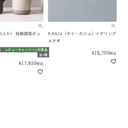
（レコルト） 自動調理ポッ
K.KAJU（ケイ・カジュ）イヤリング
メテオ
り
レビューキャンペーン対象品
¥
18,700
税込
全2種
¥
17,930
税込