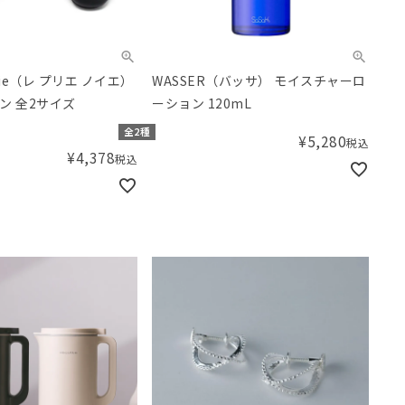
 Noie（レ プリエ ノイエ）
WASSER（バッサ） モイスチャーロ
ン 全2サイズ
ーション 120mL
全2種
¥
5,280
税込
¥
4,378
税込