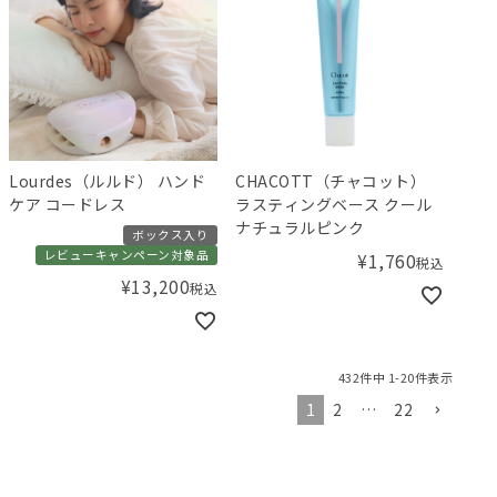
Lourdes（ルルド） ハンド
CHACOTT（チャコット）
ケア コードレス
ラスティングベース クール
ナチュラルピンク
ボックス入り
レビューキャンペーン対象品
¥
1,760
税込
¥
13,200
税込
432
件中
1
-
20
件表示
1
2
…
22