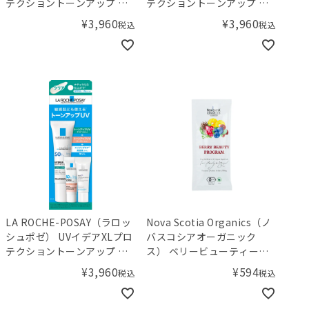
テクショントーンアップ キ
テクショントーンアップ ロ
ット
ーズ+ キット
¥
3,960
¥
3,960
税込
税込
LA ROCHE-POSAY（ラロッ
Nova Scotia Organics（ノ
シュポゼ） UVイデアXLプロ
バスコシアオーガニック
テクショントーンアップ ク
ス） ベリービューティープ
リア キット
ログラム 20g
¥
3,960
¥
594
税込
税込