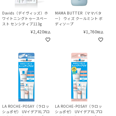
Davids（デイヴィッズ）ホ
MAMA BUTTER（ママバタ
ワイトニングトゥースペー
ー） ウィズ クールミント ボ
スト センシティブ113g
ディソープ
¥
2,420
¥
1,760
税込
税込
LA ROCHE-POSAY（ラロッ
LA ROCHE-POSAY（ラロッ
シュポゼ） UVイデアXLプロ
シュポゼ） UVイデアXLプロ