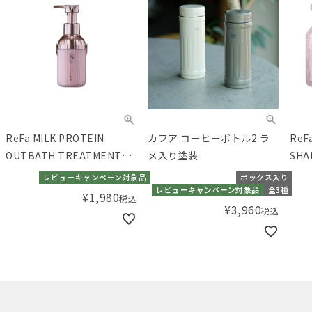
ReFa MILK PROTEIN
カフア コーヒーボトル2 ラ
ReF
OUTBATH TREATMENT
メ入り塗装
SHA
PINK（リファミルクプロテ
PI
レビューキャンペーン対象品
ボックス入り
インアウトバストリートメ
イン
レビューキャンペーン対象品
全3種
¥
1,980
税込
ントピンク）100 N
ント
¥
3,960
税込
pou