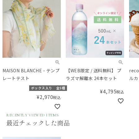
MAISON BLANCHE - テンプ
【WEB限定 / 送料無料】 プ
rec
レートテスト
ラズマ解離水 24本セット
ルカ
ホワ
ボックス入り
全5種
¥
4,795
税込
¥
2,970
税込
RECENTLY VIEWED ITEMS
最近チェックした商品