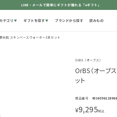
LINE・メールで簡単にギフトが贈れる「eギフト」
カテゴリ
ギフトを探す
ブランドから探す
読みもの
 夢水肌 スキンベースウォーター3本セット
OrBS（オーブス）
OrBS（オーブ
ット
商品番号
453659612896
9,295
¥
税込