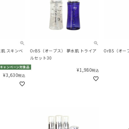
OrBS（オーブス） 夢水肌 トライア
OrBS（オ
L
ルセット30
キャンペーン対象品
¥
1,980
税込
¥
3,630
税込