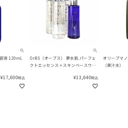
容液 120mL
OrBS（オーブス） 夢水肌 パーフェ
オリーブマノ
クトエッセンス＋スキンベースウォ
（果汁水）
ーター3本セット
¥
17,600
¥
13,640
税込
税込