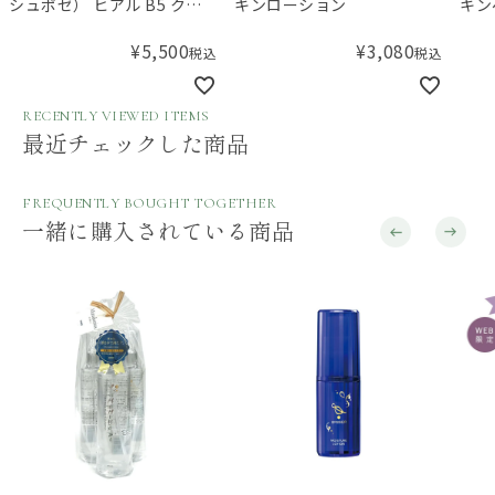
シュポゼ） ヒアル B5 クリ
キンローション
キン
ーミーエッセンス
200
¥
5,500
¥
3,080
税込
税込
RECENTLY VIEWED ITEMS
最近チェックした商品
FREQUENTLY BOUGHT TOGETHER
一緒に購入されている商品