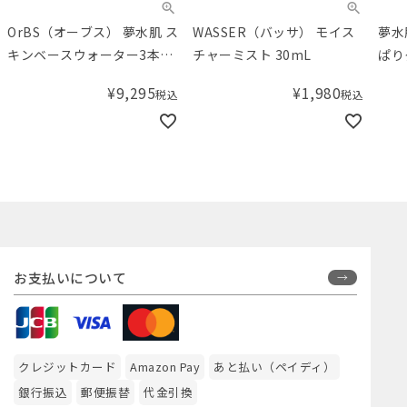
OrBS（オーブス） 夢水肌 ス
WASSER（バッサ） モイス
夢水
キンベースウォーター3本セ
チャーミスト 30mL
ぱり
ット
¥
9,295
¥
1,980
税込
税込
お支払いについて
クレジットカード
Amazon Pay
あと払い（ペイディ）
銀行振込
郵便振替
代金引換