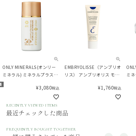
ONLY MINERALS(オンリー
EMBRYOLISSE（アンブリオ
ONL
ミネラル) ミネラルプラス
リス） アンブリオリス モイ
ミネ
UVミルク
スチャークリーム 30mL
ト
種
¥
3,080
¥
1,760
税込
税込
RECENTLY VIEWED ITEMS
最近チェックした商品
FREQUENTLY BOUGHT TOGETHER