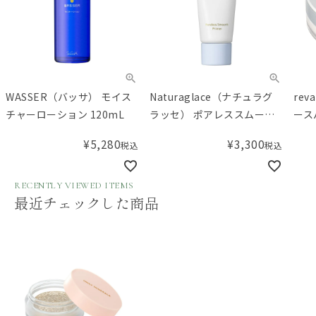
WASSER（バッサ） モイス
Naturaglace（ナチュラグ
re
チャーローション 120mL
ラッセ） ポアレススムース
ース
プライマーN
¥
5,280
¥
3,300
税込
税込
RECENTLY VIEWED ITEMS
最近チェックした商品