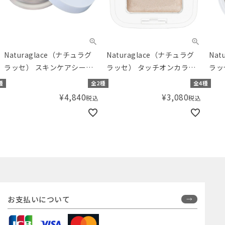
Naturaglace（ナチュラグ
Naturaglace（ナチュラグ
Nat
ラッセ） スキンケアシール
ラッセ） タッチオンカラー
ラッ
ド ルースパウダー
ズ（アイ＆フェイスカラ
ド 
種
全2種
全4種
ー）
¥
4,840
¥
3,080
税込
税込
お支払いについて