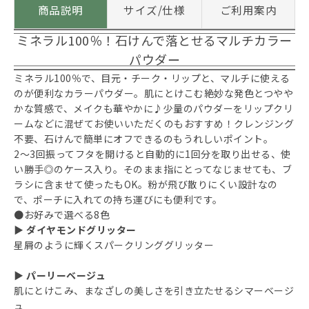
商品説明
サイズ/仕様
ご利用案内
ミネラル100％！石けんで落とせるマルチカラー
パウダー
ミネラル100％で、目元・チーク・リップと、マルチに使える
のが便利なカラーパウダー。肌にとけこむ絶妙な発色とつやや
かな質感で、メイクも華やかに♪少量のパウダーをリップクリ
ームなどに混ぜてお使いいただくのもおすすめ！クレンジング
不要、石けんで簡単にオフできるのもうれしいポイント。
2～3回振ってフタを開けると自動的に1回分を取り出せる、使
い勝手◎のケース入り。そのまま指にとってなじませても、ブ
ラシに含ませて使ったもOK。粉が飛び散りにくい設計なの
で、ポーチに入れての持ち運びにも便利です。
●お好みで選べる8色
▶ ダイヤモンドグリッター
星屑のように輝くスパークリンググリッター
▶ パーリーベージュ
肌にとけこみ、まなざしの美しさを引き立たせるシマーベージ
ュ