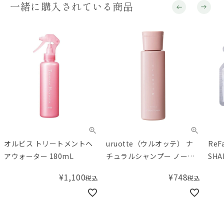
一緒に購入されている商品
オルビス トリートメントヘ
uruotte（ウルオッテ） ナ
ReF
アウォーター 180mL
チュラルシャンプー ノーブ
SHA
ルフラワー 40mL
(リ
¥
1,100
¥
748
税込
税込
ャン
10m