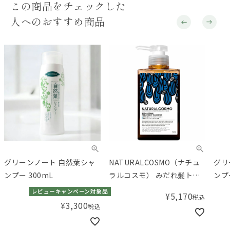
この商品をチェックした
人へのおすすめ商品
グリーンノート 自然葉シャ
NATURALCOSMO（ナチュ
グリ
ンプー 300mL
ラルコスモ） みだれ髪トリ
ンプ
ートメントシャンプー
レビューキャンペーン対象品
¥
5,170
税込
300mL
¥
3,300
税込