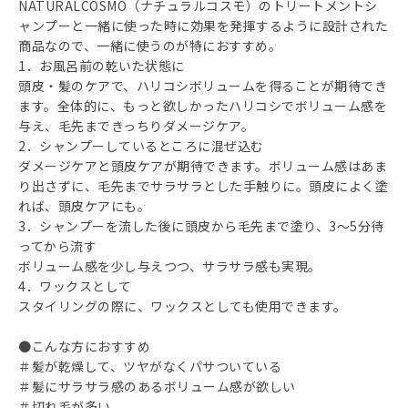
NATURALCOSMO（ナチュラルコスモ）のトリートメントシ
ャンプーと一緒に使った時に効果を発揮するように設計された
商品なので、一緒に使うのが特におすすめ。
1．お風呂前の乾いた状態に
頭皮・髪のケアで、ハリコシボリュームを得ることが期待でき
ます。全体的に、もっと欲しかったハリコシでボリューム感を
与え、毛先まできっちりダメージケア。
2．シャンプーしているところに混ぜ込む
ダメージケアと頭皮ケアが期待できます。ボリューム感はあま
り出さずに、毛先までサラサラとした手触りに。頭皮によく塗
れば、頭皮ケアにも。
3．シャンプーを流した後に頭皮から毛先まで塗り、3～5分待
ってから流す
ボリューム感を少し与えつつ、サラサラ感も実現。
4．ワックスとして
スタイリングの際に、ワックスとしても使用できます。
●こんな方におすすめ
＃髪が乾燥して、ツヤがなくパサついている
＃髪にサラサラ感のあるボリューム感が欲しい
＃切れ毛が多い