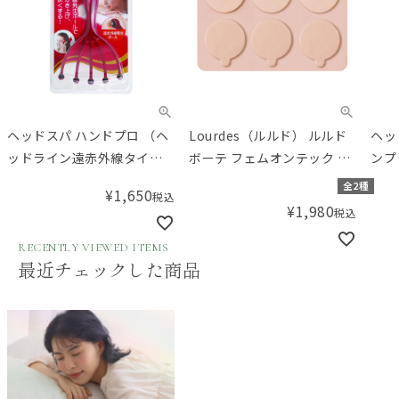
ヘッドスパ ハンドプロ （ヘ
Lourdes（ルルド） ルルド
ヘッ
ッドライン遠赤外線タイ
ボーテ フェムオンテック 温
ンプ
プ）
灸 粘着シール60枚入り
全2種
¥
1,650
税込
¥
1,980
税込
RECENTLY VIEWED ITEMS
最近チェックした商品