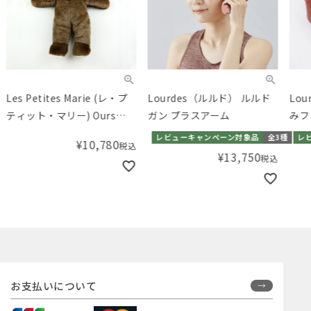
Les Petites Marie (レ・プ
Lourdes（ルルド） ルルド
Lo
ティット・マリー) Ours
ガン プラスアーム
みフ
Toinou MARRON 33cm
レビューキャンペーン対象品
全3種
レ
¥
10,780
税込
¥
13,750
税込
お支払いについて