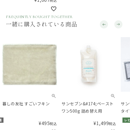
税込
FREQUENTLY BOUGHT TOGETHER
一緒に購入されている商品
暮しの友社 すごいフキン
サンセブン&#174;ペースト
サン
ワン500g 詰め替え用
タイ
種
レ
¥
495
¥
1,499
税込
税込