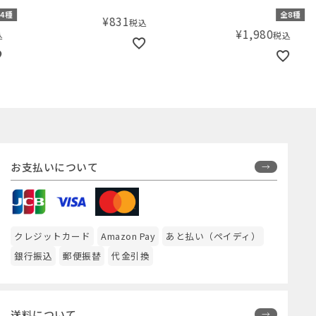
た 22-25cm
ソー
種
全8種
¥
831
税込
¥
1,980
税込
お支払いについて
クレジットカード
Amazon Pay
あと払い（ペイディ）
銀行振込
郵便振替
代金引換
送料について