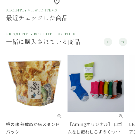
RECENTLY VIEWED ITEMS
最近チェックした商品
FREQUENTLY BOUGHT TOGETHER
一緒に購入されている商品
樽の味 熟成ぬか床スタンド
【Amingオリジナル】 口ゴ
LE
パック
ムなし疲れしらずのくつし
アン