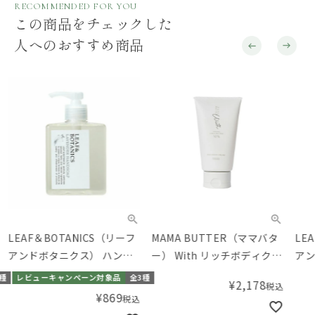
RECOMMENDED FOR YOU
この商品をチェックした
人へのおすすめ商品
LEAF＆BOTANICS（リーフ
MAMA BUTTER（ママバタ
LE
アンドボタニクス） ハンド
ー） With リッチボディクリ
アン
ソープ 250mL
ーム
ソー
種
レビューキャンペーン対象品
全3種
¥
2,178
税込
¥
869
税込