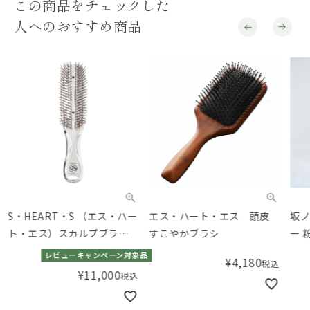
この商品をチェックした
人へのおすすめ商品
S・HEART・S （エス・ハー
エス・ハート・エス 頭皮
坂ノ
ト・エス）スカルプブラシ
すこやかブラシ
ー 
クロム
レビューキャンペーン対象品
¥
4,180
税込
¥
11,000
税込