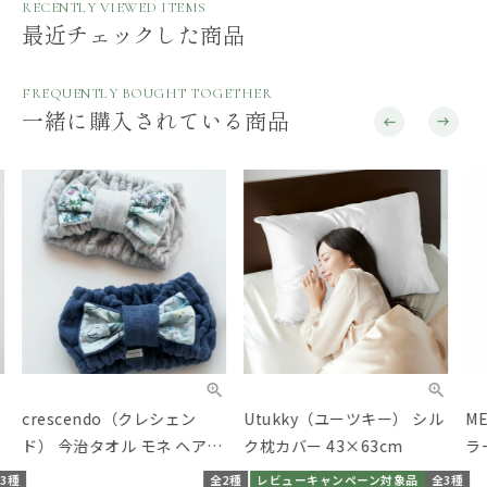
RECENTLY VIEWED ITEMS
最近チェックした商品
FREQUENTLY BOUGHT TOGETHER
一緒に購入されている商品
crescendo（クレシェン
Utukky（ユーツキー） シル
MEE
ド） 今治タオル モネ ヘアバ
ク枕カバー 43×63cm
ラー
ンド
ルマ
種
全2種
レビューキャンペーン対象品
全3種