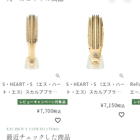
S・HEART・S （エス・ハー
S・HEART・S （エス・ハー
ReF
ト・エス）スカルプブラシ
ト・エス）スカルプブラシ
エー
ワールドプレミアム ロング
ワールドプレミアム ショー
レビューキャンペーン対象品
レ
¥
7,150
税込
ト
¥
7,700
税込
RECENTLY VIEWED ITEMS
最近チェックした商品