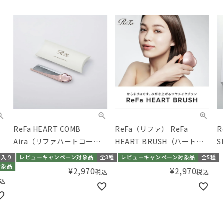
ReFa HEART COMB
ReFa（リファ） ReFa
ReF
Aira（リファハートコーム
HEART BRUSH（ハートブ
SEL
アイラ）
ラシ）
BRU
り
レビューキャンペーン対象品
全3種
レビューキャンペーン対象品
全5種
Mi
品
¥
2,970
¥
2,970
税込
税込
ショ
ハー