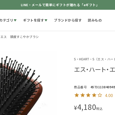
LINE・メールで簡単にギフトが贈れる「eギフト」
カテゴリ
ギフトを探す
ブランドから探す
読みもの
・エス 頭皮すこやかブラシ
S・HEART・S（エス・ハ
エス・ハート・
商品番号
457311384094
4.00
4,180
¥
税込