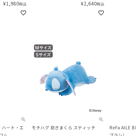
¥
1,980
¥
2,640
税込
税込
ス・ハート・エ
モチハグ 抱きまくら スティッチ
ReFa AIL
ロム
ブラシ）