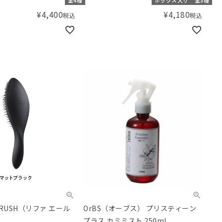
全4種
ボックス入り
全3種
¥
4,400
¥
4,180
税込
税込
E BRUSH（リファ エール
OrBS（オーブス） プリスティーン
プラス カミミスト 250mL