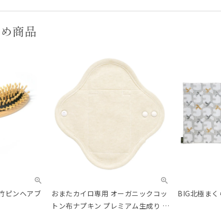
すめ商品
） 竹ピンヘアブ
おまたカイロ専用 オーガニックコッ
BIG北極まく
トン布ナプキン プレミアム生成り カ
イロ3個セット