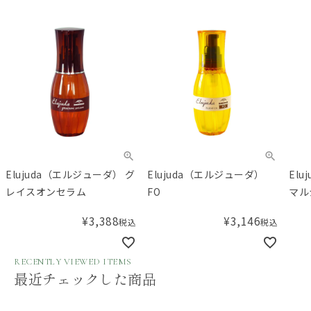
Elujuda（エルジューダ） グ
Elujuda（エルジューダ）
El
レイスオンセラム
FO
マル
¥
3,388
¥
3,146
税込
税込
RECENTLY VIEWED ITEMS
最近チェックした商品