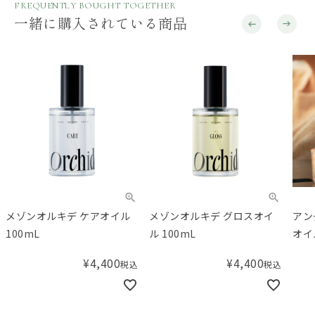
FREQUENTLY BOUGHT TOGETHER
一緒に購入されている商品
メゾンオルキデ ケアオイル
メゾンオルキデ グロスオイ
アン
100mL
ル 100mL
オイ
¥
4,400
¥
4,400
税込
税込