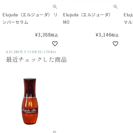
Elujuda（エルジューダ） リ
Elujuda（エルジューダ）
El
ンバーセラム
MO
マル
¥
3,388
¥
3,146
税込
税込
RECENTLY VIEWED ITEMS
最近チェックした商品