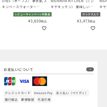
OrBS（オーブス） 夢水肌 ス
NISHIKIYA KITCHEN（ニシ
NIS
キンベースウォーター
キヤキッチン） 美味しいカ
キヤ
200mL
レー6種食べくらべギフト
お試
レビューキャンペーン対象品
ボックス入り
【ギフトボックス入り】／
ト）
¥
3,630
¥
3,473
税込
税込
Amingオリジナルセット
ット
お支払いについて
クレジットカード
Amazon Pay
あと払い（ペイディ）
銀行振込
郵便振替
代金引換