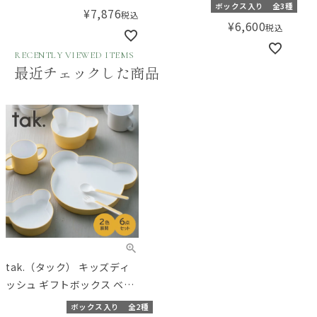
ト＞tak.（タック）キッズデ
ル
ボックス入り
全3種
¥
7,876
税込
ィッシュ 楽しいお食事ギフ
¥
6,600
税込
ト／Amingオリジナルセッ
ト
RECENTLY VIEWED ITEMS
最近チェックした商品
tak.（タック） キッズディ
ッシュ ギフトボックス ベア
（カトラリー付き）
ボックス入り
全2種