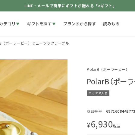
LINE・メールで簡単にギフトが贈れる「eギフト」
カテゴリ
ギフトを探す
ブランドから探す
読みもの
arB（ポーラービー）ミュージックテーブル
PolarB（ポーラービー）
PolarB（ポ
ボックス入り
商品番号
697160844277
6,930
¥
税込