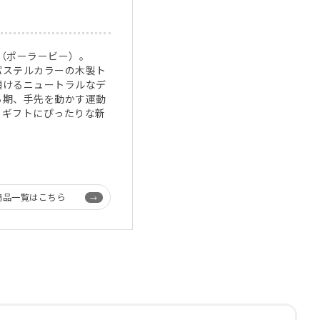
B（ポーラービー）。
パステルカラーの木製ト
頂けるニュートラルなデ
ち期、手先を動かす運動
。ギフトにぴったりな新
商品一覧はこちら