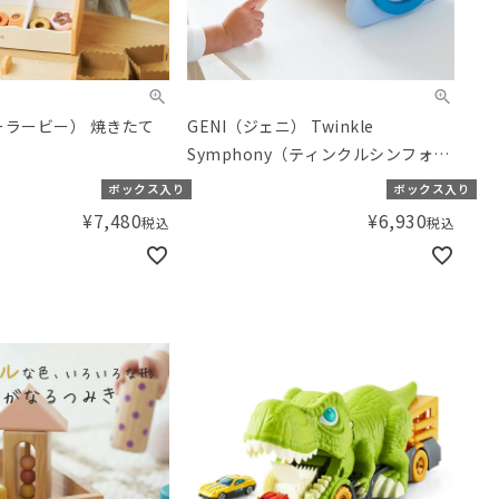
ポーラービー） 焼きたて
GENI（ジェニ） Twinkle
Symphony（ティンクルシンフォニ
ー）
ボックス入り
ボックス入り
¥
7,480
¥
6,930
税込
税込