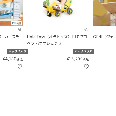
ー） カースラ
Hola Toys（オラトイズ） 回るプロ
GENI（ジ
ペラ バナナひこうき
ボックス入り
ボックス入り
¥
4,180
¥
13,200
税込
税込