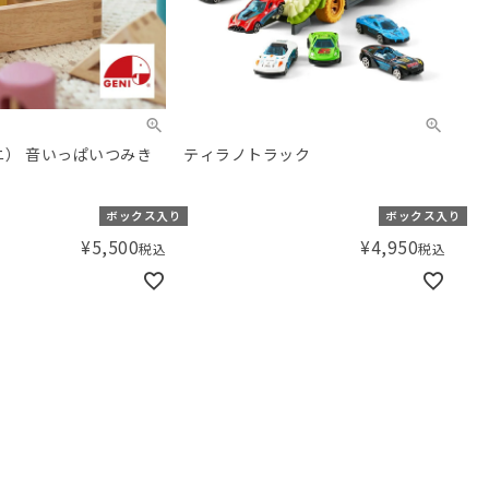
ェニ） 音いっぱいつみき
ティラノトラック
ボックス入り
ボックス入り
¥
5,500
¥
4,950
税込
税込