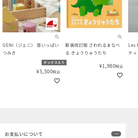
GENI（ジェニ） 音いっぱい
新装改訂版 さわれるまなべ
Les 
つみき
る きょうりゅうたち
ティ
Toi
ボックス入り
¥
1,980
税込
¥
5,500
税込
お支払いについて