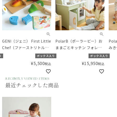
GENI（ジェニ） First Little
PolarB（ポーラービー）お
Po
Chef（ファーストリトルシ
ままごとキッチン フォレス
みき
ェフ）
トグリーン／知育玩具 木製
り
ボックス入り
ボックス入り
ままごとセット 北欧
¥
5,500
¥
15,950
税込
税込
RECENTLY VIEWED ITEMS
最近チェックした商品