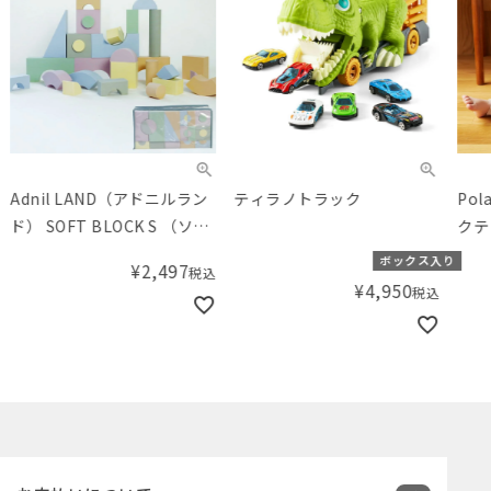
Adnil LAND（アドニルラン
ティラノトラック
Po
ド） SOFT BLOCK S （ソフ
クテ
トブロックS）
ボックス入り
¥
2,497
税込
¥
4,950
税込