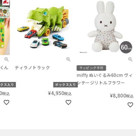
ティラノトラック
GEN
ラッピング不可
Mar
miffy ぬいぐるみ60cm ヴィ
（マ
ンテージリトルフラワー
り
ボックス入り
¥
4,950
税込
¥
8,800
税込