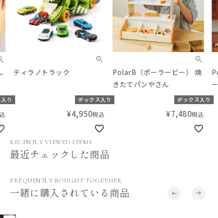
ティラノトラック
PolarB（ポーラービー） 焼
Po
きたてパンやさん
ース
り
ボックス入り
ボックス入り
¥
4,950
¥
7,480
税込
税込
RECENTLY VIEWED ITEMS
最近チェックした商品
FREQUENTLY BOUGHT TOGETHER
一緒に購入されている商品