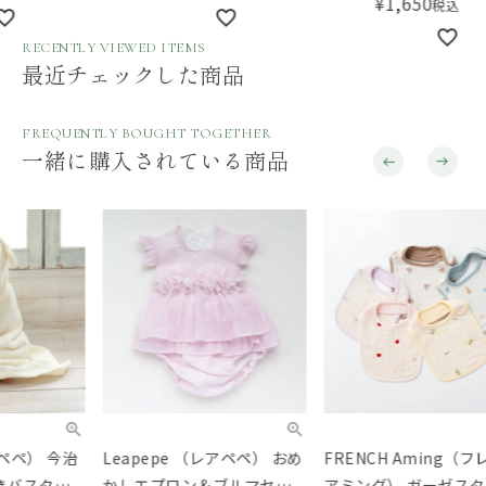
¥
1,650
税込
RECENTLY VIEWED ITEMS
最近チェックした商品
FREQUENTLY BOUGHT TOGETHER
一緒に購入されている商品
Leapepe （レアペペ） おめ
FRENCH Aming（フレンチ
Lie
かしエプロン＆ブルマセッ
アミング） ガーゼスタイ 刺
ファ