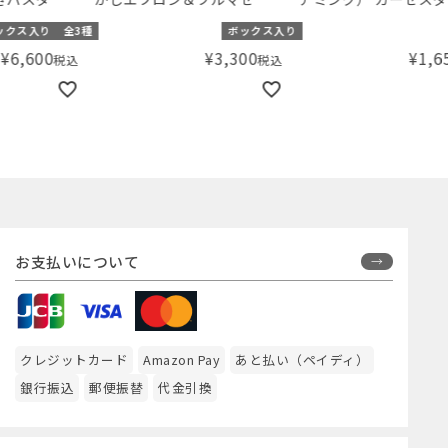
ト BLOSSOM ピンク （70-
繍
スタ
種
ボックス入り
全5種
80cm）
¥
3,300
¥
1,650
税込
税込
お支払いについて
クレジットカード
Amazon Pay
あと払い（ペイディ）
銀行振込
郵便振替
代金引換