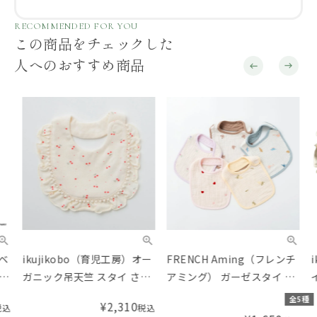
RECOMMENDED FOR YOU
この商品をチェックした
人へのおすすめ商品
ikujikobo（育児工房）オー
FRENCH Aming（フレンチ
iku
ガニック吊天竺 スタイ さく
アミング） ガーゼスタイ 刺
イ 
らんぼ
繍
全5種
¥
2,310
税込