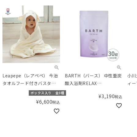
Leapepe（レアペペ） 今治
BARTH（バース） 中性重炭
小川
タオルフード付きバスタオ
酸入浴剤RELAX
ィー
ル
LavenderFog 30錠（10回
示食
ボックス入り
全3種
¥
3,190
税込
用）
¥
6,600
税込