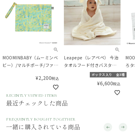
MOOMINBABY（ムーミンベ
Leapepe（レアペペ） 今治
MO
ビー）/マルチポーチ/ファミ
タオルフード付きバスタオ
ろタ
リーガーデン/イエロー
ル
ボックス入り
全3種
¥
2,200
税込
¥
6,600
税込
RECENTLY VIEWED ITEMS
最近チェックした商品
FREQUENTLY BOUGHT TOGETHER
一緒に購入されている商品