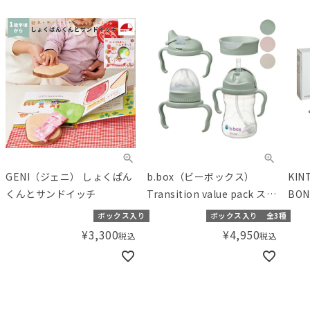
GENI（ジェニ） しょくぱん
b.box（ビーボックス）
KI
くんとサンドイッチ
Transition value pack ステ
BON
ップアップマグパック
ボックス入り
ボックス入り
全3種
¥
3,300
¥
4,950
税込
税込