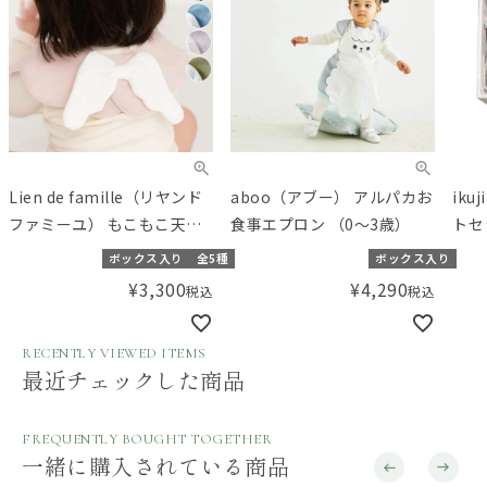
Lien de famille（リヤンド
aboo（アブー） アルパカお
ik
ファミーユ） もこもこ天使
食事エプロン （0～3歳）
トセ
スタイ
Mi
ボックス入り
全5種
ボックス入り
フト
¥
3,300
¥
4,290
税込
税込
RECENTLY VIEWED ITEMS
最近チェックした商品
FREQUENTLY BOUGHT TOGETHER
一緒に購入されている商品