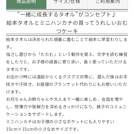
商品説明
サイズ/仕様
ご利用案内
”一緒に成長するタオル”がコンセプト♪
絵本タオルとミニハンカチの貰ってうれしいおむ
つケーキ
絵本タオルは決められた順番に畳むことで絵本に早変わりしま
す。
指さし遊びから「たたむ」という動作を覚え、文字を読む練習
をしたりと、お子様の成長に寄り添い、長く使っていただける
タオルです。
お出かけ時には退屈からくるグズグズ対策に、遊んだ後はお手
拭きや汗拭き、お昼寝のブランケット代わりにもお使いいただ
けます。
お兄ちゃんお姉ちゃんや大人まで一緒に楽しめ、会話を増や
し、想像力や理解力を深めるきっかけになり、親子のコミュニ
ケーションをサポートします。
ミニハンカチはお子様の小さなポケットにも入りやすい
15cm×15cmの小さなめサイズです。