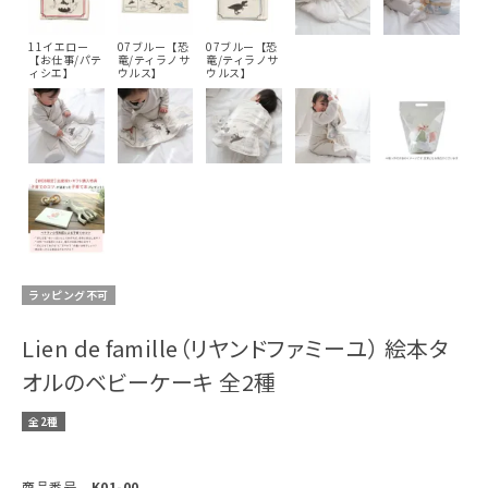
11イエロー
07ブルー【恐
07ブルー【恐
【お仕事/パテ
竜/ティラノサ
竜/ティラノサ
ィシエ】
ウルス】
ウルス】
ラッピング不可
Lien de famille（リヤンドファミーユ） 絵本タ
オルのベビーケーキ 全2種
全2種
商品番号
K01-00