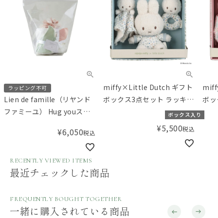
miffy×Little Dutch ギフト
mif
ラッピング不可
ボックス3点セット ラッキー
ボッ
Lien de famille（リヤンド
リーブス
ブロ
ファミーユ） Hug youスタ
ボックス入り
イとカチュームのベビーケ
¥
5,500
税込
¥
6,050
税込
ーキ チューリップ
RECENTLY VIEWED ITEMS
最近チェックした商品
FREQUENTLY BOUGHT TOGETHER
一緒に購入されている商品