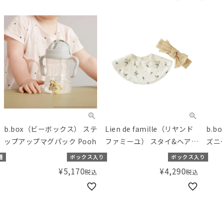
b.box（ビーボックス） ステ
Lien de famille（リヤンド
b.
ップアップマグパック Pooh
ファミーユ） スタイ&ヘアバ
ズニ
ンド2点set ミモザ柄
Disn
種
ボックス入り
ボックス入り
¥
5,170
¥
4,290
税込
税込