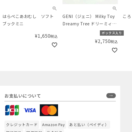
はらぺこあおむし ソフト
GENI（ジェニ） Milky Toy
ころ
ブックミニ
Dreamy Tree ドリーミィー
ツリー
ボックス入り
¥
1,650
税込
¥
2,750
税込
お支払いについて
クレジットカード
Amazon Pay
あと払い（ペイディ）