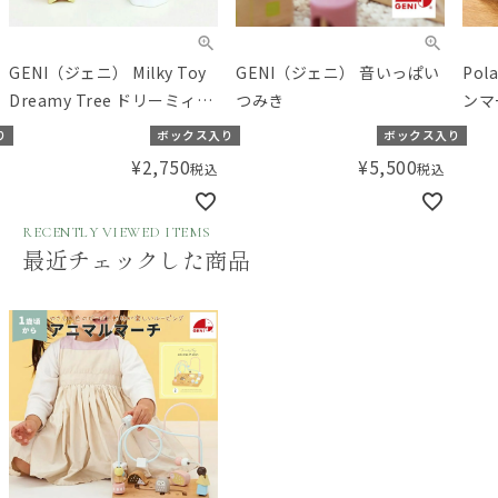
GENI（ジェニ） Milky Toy
GENI（ジェニ） 音いっぱい
Po
Dreamy Tree ドリーミィー
つみき
ンマ
ツリー
り
ボックス入り
ボックス入り
¥
2,750
¥
5,500
税込
税込
RECENTLY VIEWED ITEMS
最近チェックした商品