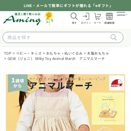
LINE・メールで簡単にギフトが贈れる「eギフト」
メニュー
探す
ログイン
カート
店舗情報
TOP
ベビー・キッズ
おもちゃ・ぬいぐるみ
木製おもちゃ
GENI（ジェニ） Milky Toy Animal March アニマルマーチ