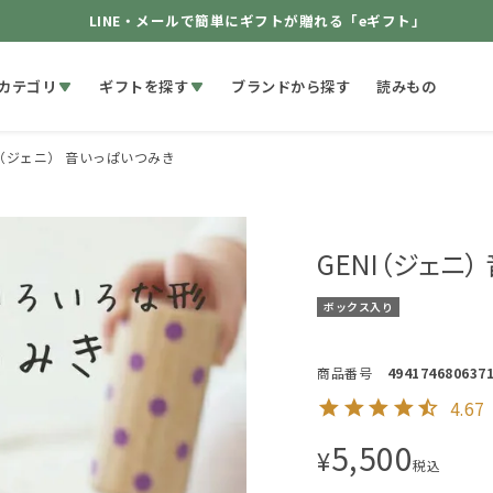
LINE・メールで簡単にギフトが贈れる「eギフト」
カテゴリ
ギフトを探す
ブランドから探す
読みもの
I（ジェニ） 音いっぱいつみき
GENI（ジェニ
ボックス入り
商品番号
494174680637
4.67
5,500
¥
税込