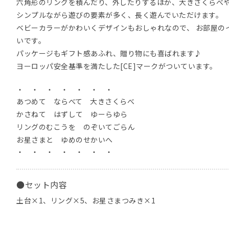
六角形のリングを積んだり、外したりするほか、大きさくらべ
シンプルながら遊びの要素が多く、長く遊んでいただけます。
ベビーカラーがかわいくデザインもおしゃれなので、 お部屋の
いです。
パッケージもギフト感あふれ、贈り物にも喜ばれます♪
ヨーロッパ安全基準を満たした[CE]マークがついています。
・ ・ ・ ・ ・ ・ ・
あつめて ならべて 大きさくらべ
かさねて はずして ゆーらゆら
リングのむこうを のぞいてごらん
お星さまと ゆめのせかいへ
・ ・ ・ ・ ・ ・ ・
●セット内容
土台×1、リング×5、お星さまつみき×1