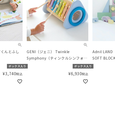
ズくんとふし
GENI（ジェニ） Twinkle
Adnil L
Symphony（ティンクルシンフォニ
SOFT BLO
ー）
S）
ボックス入り
ボックス入り
¥
3,740
¥
6,930
税込
税込