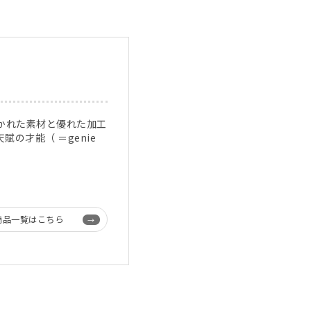
抜かれた素材と優れた加工
賦の才能（ ＝genie
商品一覧はこちら