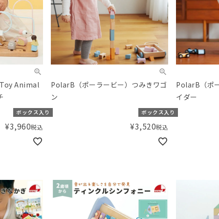
oy Animal
PolarB（ポーラービー）つみきワゴ
PolarB（
チ
ン
イダー
ボックス入り
ボックス入り
¥
3,960
¥
3,520
税込
税込