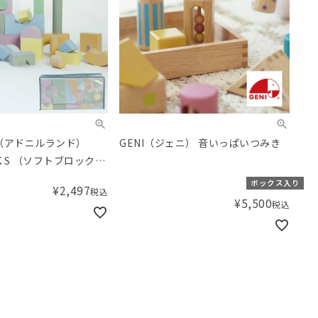
AND（アドニルランド）
GENI（ジェニ） 音いっぱいつみき
CK S （ソフトブロック
ボックス入り
¥
2,497
税込
¥
5,500
税込