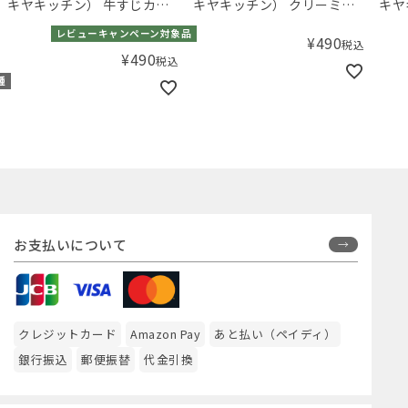
キヤキッチン） 牛すじカレ
キヤキッチン） クリーミー
キヤ
ー
バターチキンカレー180g
シュ
レビューキャンペーン対象品
¥
490
税込
¥
490
税込
種
お支払いについて
クレジットカード
Amazon Pay
あと払い（ペイディ）
銀行振込
郵便振替
代金引換