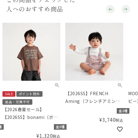
人へのおすすめ商品
【2026SS】FRENCH
MO
SALE
ポイント除外
Aming（フレンチアミン
ビー
返品・交換不可
グ）サス付きレイヤード風
ミン
【2026春夏セール】
全2種
カバーオール
【2026SS】bonami（ボナ
¥
3,740
税込
ミ） 抜け感ヘムのアルファ
種
全3種
ベットTシャツ
¥
1,320
税込