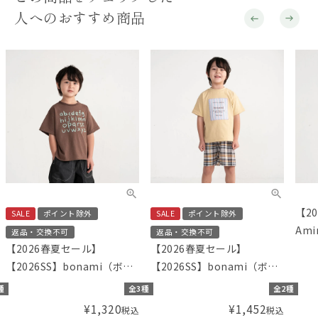
人へのおすすめ商品
【20
SALE
ポイント除外
SALE
ポイント除外
Am
返品・交換不可
返品・交換不可
グ）
【2026春夏セール】
【2026春夏セール】
【2026SS】bonami（ボナ
【2026SS】bonami（ボナ
ミ） 抜け感ヘムのアルファ
ミ） アップリケ5分袖Tシャ
種
全3種
全2種
ベットTシャツ
ツ
¥
1,320
¥
1,452
税込
税込