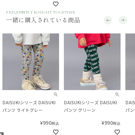
FREQUENTLY BOUGHT TOGETHER
一緒に購入されている商品
DAISUKIシリーズ DAISUKI
DAISUKIシリーズ DAISUKI
DAISU
パンツ ライトグレー
パンツ グリーン
パン
¥
990
¥
990
税込
税込
種