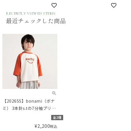
RECENTLY VIEWED ITEMS
最近チェックした商品
【2026SS】bonami（ボナ
ミ） 3本針s.tの7分袖プリン
トTシャツ
全2種
¥
2,200
税込