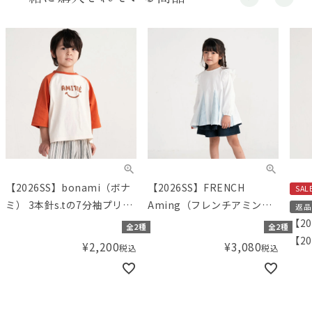
【2026SS】bonami（ボナ
【2026SS】FRENCH
SAL
ミ） 3本針s.tの7分袖プリン
Aming（フレンチアミン
返品
トTシャツ
グ）トライアングルカット
【2
全2種
全2種
チュニック
【20
¥
2,200
¥
3,080
税込
税込
Am
グ）