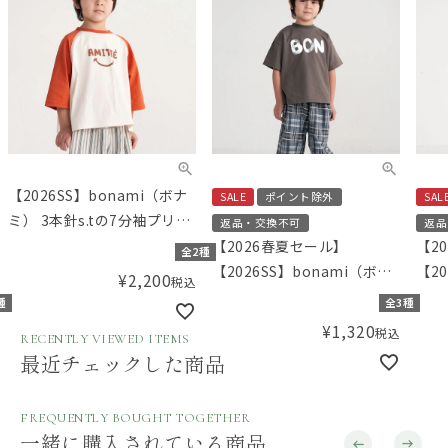
【2026SS】bonami（ボナ
SALE
ポイント除外
SAL
ミ） 3本針s.tの7分袖プリン
返品・交換不可
返品
トTシャツ
【2026春夏セール】
【2
全2種
【2026SS】bonami（ボナ
【20
¥
2,200
税込
ミ） ビッグロゴプリントTシ
ミ）
種
全3種
ャツ
ツ
¥
1,320
税込
RECENTLY VIEWED ITEMS
最近チェックした商品
FREQUENTLY BOUGHT TOGETHER
一緒に購入されている商品