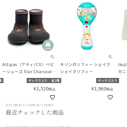
Attipas（アティパス）ベビ
キリンのソフィー シェイク
ik
ーシューズ Star Charcoal
シェイクソフィー
ガニ
（11.5/12.5cm）
ル 
種
ボックス入り
全2種
ボックス入り
¥
3,520
¥
3,960
税込
税込
RECENTLY VIEWED ITEMS
最近チェックした商品