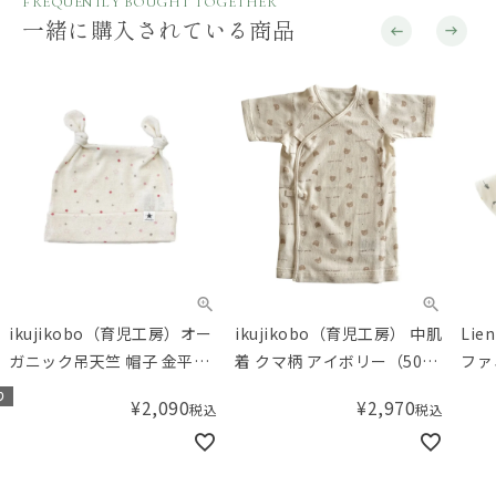
FREQUENTLY BOUGHT TOGETHER
一緒に購入されている商品
ikujikobo（育児工房）オー
ikujikobo（育児工房） 中肌
Lie
ガニック吊天竺 帽子 金平糖
着 クマ柄 アイボリー（50-
ファ
ピンク（40-42cm）
70cm）
ンド
り
¥
2,090
¥
2,970
税込
税込