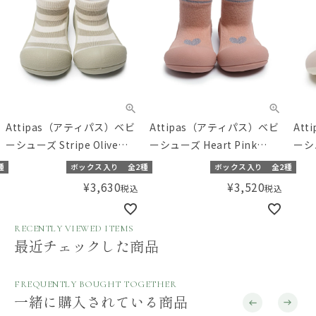
Attipas（アティパス）ベビ
Attipas（アティパス）ベビ
At
ーシューズ Stripe Olive
ーシューズ Heart Pink
ーシュ
（11.5/12.5cm）
（11.5/12.5cm）
Che
種
ボックス入り
全2種
ボックス入り
全2種
¥
3,630
¥
3,520
税込
税込
RECENTLY VIEWED ITEMS
最近チェックした商品
FREQUENTLY BOUGHT TOGETHER
一緒に購入されている商品