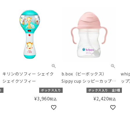
キリンのソフィー シェイク
b.box（ビーボックス）
whi
シェイクソフィー
Sippy cup シッピーカップ
ップ
ジェラートシリーズ
り
ボックス入り
ボックス入り
全3種
¥
3,960
¥
2,420
税込
税込