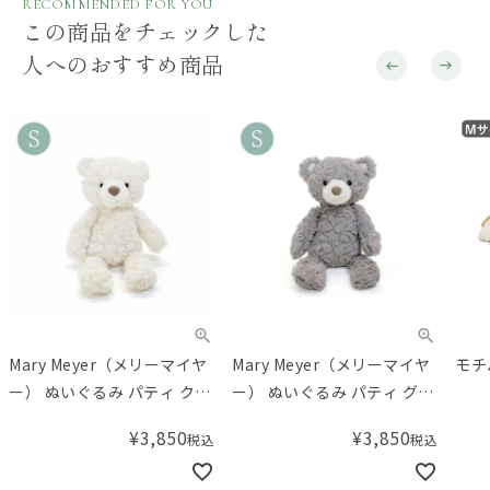
RECOMMENDED FOR YOU
この商品をチェックした
人へのおすすめ商品
Mary Meyer（メリーマイヤ
Mary Meyer（メリーマイヤ
モチ
ー） ぬいぐるみ パティ クリ
ー） ぬいぐるみ パティ グレ
ームベア Sサイズ
ーベア Sサイズ
¥
3,850
¥
3,850
税込
税込