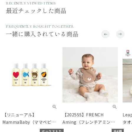
RECENTLY VIEWED ITEMS
最近チェックした商品
FREQUENTLY BOUGHT TOGETHER
一緒に購入されている商品
【リニューアル】
【2025SS】FRENCH
Le
MammaBaby（ママベビ
Aming（フレンチアミン
タオ
ー） スペシャルキット
グ） アニマルスタイ
ル
ボックス入り
全4種