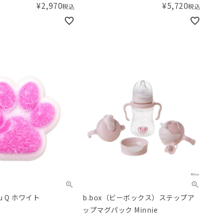
¥
2,970
¥
5,720
税込
税込
u Q ホワイト
b.box（ビーボックス）ステップア
ップマグパック Minnie