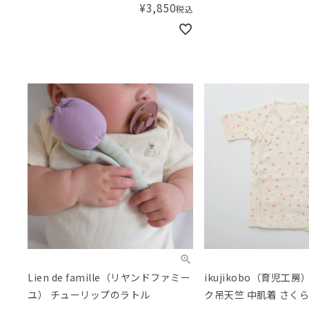
¥
3,850
税込
Lien de famille（リヤンドファミー
ikujikobo（育児工
ユ） チューリップのラトル
ク吊天竺 中肌着 さくら