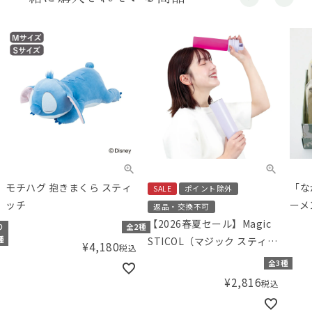
モチハグ 抱きまくら スティ
「な
SALE
ポイント除外
ッチ
ーメ
返品・交換不可
【ギ
【2026春夏セール】Magic
り
全2種
Am
STICOL（マジック スティコ
種
¥
4,180
税込
ル） 2in1 BOTTLE
全3種
¥
2,816
税込