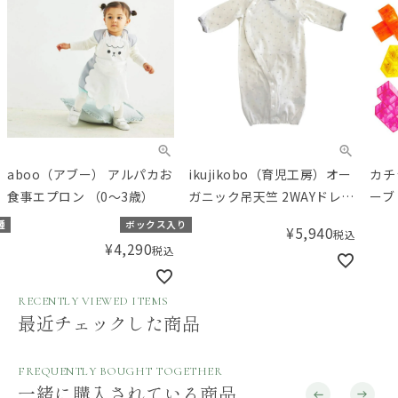
aboo（アブー） アルパカお
ikujikobo（育児工房）オー
カチ
食事エプロン （0～3歳）
ガニック吊天竺 2WAYドレス
ーブ
シルバースター グレー
種
ボックス入り
¥
5,940
税込
（50-70cm）
¥
4,290
税込
RECENTLY VIEWED ITEMS
最近チェックした商品
FREQUENTLY BOUGHT TOGETHER
一緒に購入されている商品