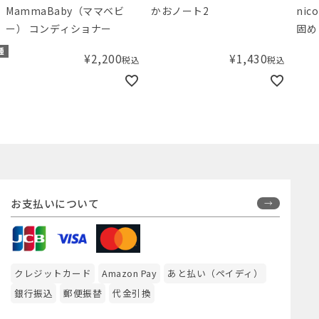
MammaBaby（ママベビ
かおノート2
ni
ー） コンディショナー
固め
種
¥
2,200
¥
1,430
税込
税込
お支払いについて
クレジットカード
Amazon Pay
あと払い（ペイディ）
銀行振込
郵便振替
代金引換