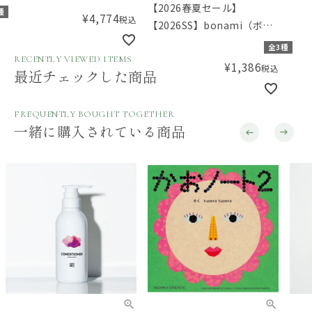
MammaBaby（ママベビ
ップ
【2026春夏セール】
種
¥
4,774
税込
ー） ベビーシャンプーセッ
【2026SS】bonami（ボナ
ト 【ギフトボックス入
ミ）カーゴポケットのサマ
全3種
り】／Amingオリジナルセ
ーショーツ
RECENTLY VIEWED ITEMS
¥
1,386
税込
最近チェックした商品
ット
FREQUENTLY BOUGHT TOGETHER
一緒に購入されている商品