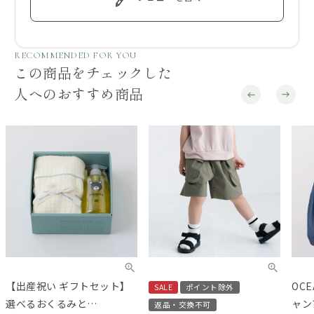
RECOMMENDED FOR YOU
この商品をチェックした
人へのおすすめ商品
【出産祝い ギフトセット】
OC
SALE
ポイント除外
選べるおくるみと
ャン
返品・交換不可