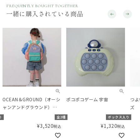
FREQUENTLY BOUGHT TOGETHER
一緒に購入されている商品
OCEAN＆GROUND（オーシ
ポコポコゲーム 宇宙
つよ
ャンアンドグラウンド）
ズ
DAYPACK MULTI デイパック
り
全2種
ボックス入り
リュック
¥
3,520
¥
1,320
税込
税込