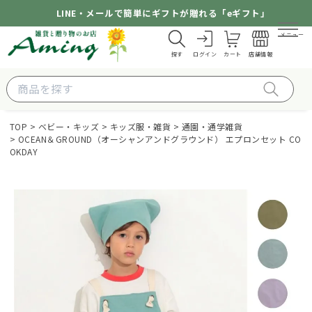
LINE・メールで簡単にギフトが贈れる「eギフト」
メニュー
探す
ログイン
カート
店舗情報
TOP
ベビー・キッズ
キッズ服・雑貨
通園・通学雑貨
OCEAN＆GROUND（オーシャンアンドグラウンド） エプロンセット CO
OKDAY