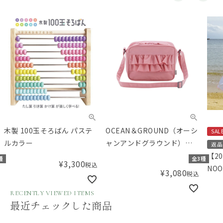
木製 100玉そろばん パステ
OCEAN＆GROUND（オーシ
SAL
ルカラー
ャンアンドグラウンド）
返品
ショルダーBAG SWEETS
【2
種
全3種
¥
3,300
税込
TIME
NO
¥
3,080
税込
ィー
トリ
RECENTLY VIEWED ITEMS
最近チェックした商品